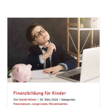
Finanzbildung für Kinder
Von
Daniel Hörner
|
30. März 2026
|
Kategorien:
Finanzwissen
,
Junge Leute
,
Wissenswertes