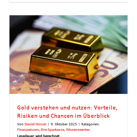
Gold verstehen und nutzen: Vorteile,
Risiken und Chancen im Überblick
Von
Daniel Hörner
|
9. Oktober 2025
|
Kategorien:
Finanzwissen
,
Ihre Sparkasse
,
Wissenswertes
Lesedauer: wird berechnet...