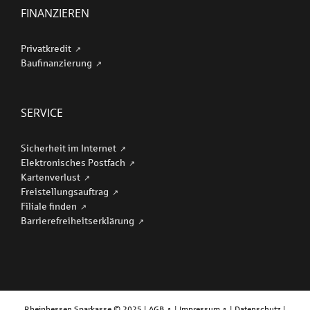
FINANZIEREN
Privatkredit
Baufinanzierung
SERVICE
Sicherheit im Internet
Elektronisches Postfach
Kartenverlust
Freistellungsauftrag
Filiale finden
Barriere­freiheits­erklärung
Rheinhessen Sparkasse © 2025 |
AGB
|
Impressum
|
Datenschutz
|