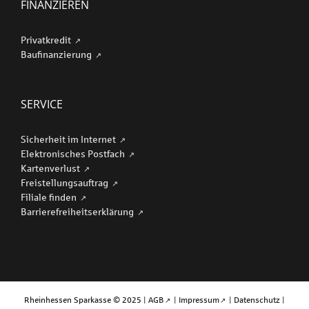
FINANZIEREN
Privatkredit
Baufinanzierung
SERVICE
Sicherheit im Internet
Elektronisches Postfach
Kartenverlust
Freistellungsauftrag
Filiale finden
Barriere­freiheits­erklärung
Rheinhessen Sparkasse © 2025 |
AGB
|
Impressum
|
Datenschutz
|