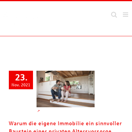
Zum
Inhalt
springen
23.
Nov. 2021
Warum die eigene Immobilie ein sinnvoller
Baustein einer privaten Altersvorsorge