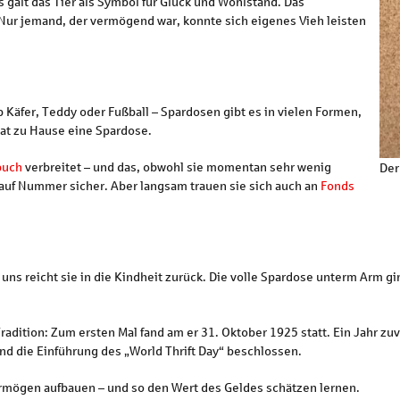
galt das Tier als Symbol für Glück und Wohlstand. Das
Nur jemand, der vermögend war, konnte sich eigenes Vieh leisten
 Käfer, Teddy oder Fußball – Spardosen gibt es in vielen Formen,
hat zu Hause eine Spardose.
buch
verbreitet – und das, obwohl sie momentan sehr wenig
Der
uf Nummer sicher. Aber langsam trauen sie sich auch an
Fonds
 uns reicht sie in die Kindheit zurück. Die volle Spardose unterm Arm g
radition: Zum ersten Mal fand am er 31. Oktober 1925 statt. Ein Jahr zu
nd die Einführung des „World Thrift Day“ beschlossen.
Vermögen aufbauen – und so den Wert des Geldes schätzen lernen.