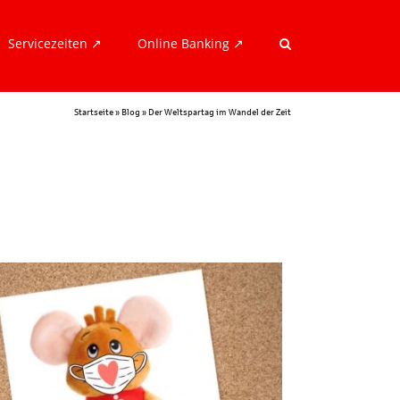
Servicezeiten ↗︎
Online Banking ↗︎
Startseite
»
Blog
»
Der Weltspartag im Wandel der Zeit