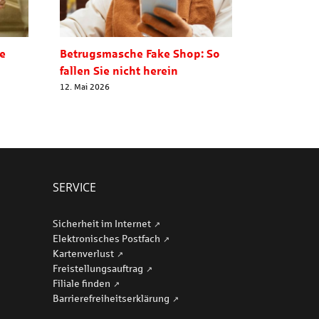
ie
Betrugsmasche Fake Shop: So
Ausgezeic
fallen Sie nicht herein
29. Juli 2026
12. Mai 2026
SERVICE
Sicherheit im Internet
Elektronisches Postfach
Kartenverlust
Freistellungsauftrag
Filiale finden
Barriere­freiheits­erklärung