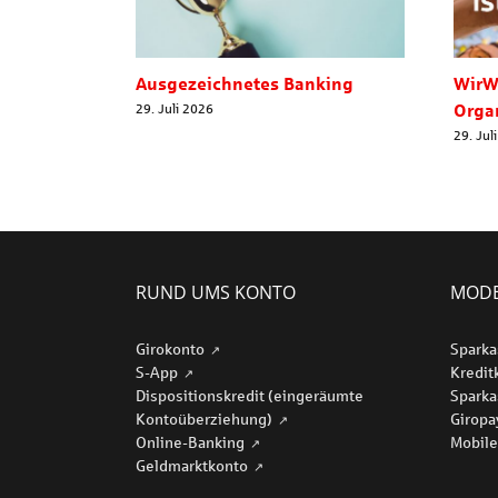
Ausgezeichnetes Banking
WirW
Orga
29. Juli 2026
29. Jul
RUND UMS KONTO
MODE
Girokonto
Sparka
S-App
Kredit
Dispositionskredit (eingeräumte
Sparka
Kontoüberziehung)
Girop
Online-Banking
Mobile
Geldmarktkonto