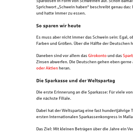
Spardosen in Form von Schweinen auf. Schon damals 
Sprichwort „Schwein haben“ beschreibt genau das: 
und hatte immer zu essen.
So sparen wir heute
Es muss aber nicht immer das Schwein sein: Egal, ob
Farben und Größen. Über die Hälfte der Deutschen 
Daneben sind vor allem das
Girokonto
und das
Spar
Zinsen abwerfen. Die Deutschen gehen eben gerne a
oder Aktien
heran.
Die Sparkasse und der Weltspartag
Die erste Erinnerung an die Sparkasse: Für viele von
die nächste Filiale.
Dabei hat der Weltspartag eine fast hundertjährige T
ersten Internationalen Sparkassenkongress in Maila
Das Ziel: Mit kleinen Beträgen über die Jahre ein 