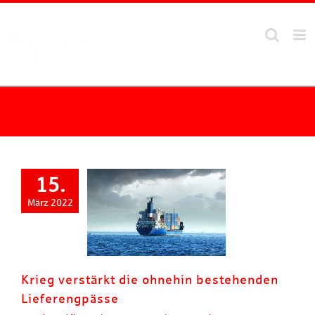
Zum
Inhalt
springen
15.
März 2022
Krieg verstärkt die ohnehin bestehenden
Lieferengpässe