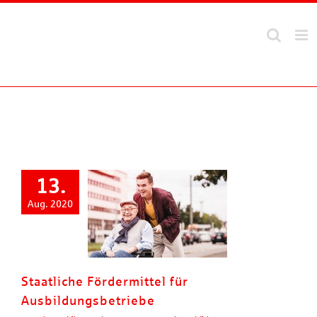
Zum
Inhalt
springen
13.
Aug. 2020
Staatliche Fördermittel für
Ausbildungsbetriebe