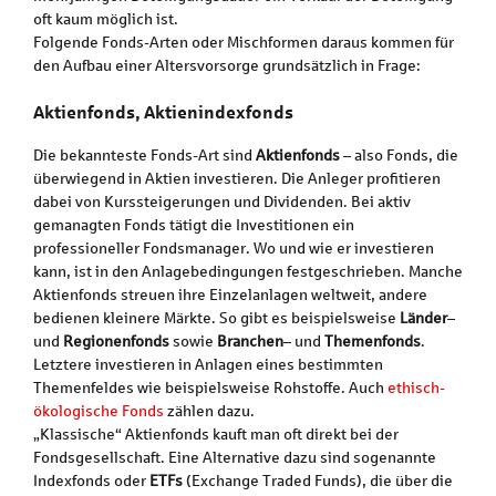
oft kaum möglich ist.
Folgende Fonds-Arten oder Mischformen daraus kommen für
den Aufbau einer Altersvorsorge grundsätzlich in Frage:
Aktienfonds, Aktienindexfonds
Die bekannteste Fonds-Art sind
Aktienfonds
– also Fonds, die
überwiegend in Aktien investieren. Die Anleger profitieren
dabei von Kurssteigerungen und Dividenden. Bei aktiv
gemanagten Fonds tätigt die Investitionen ein
professioneller Fondsmanager. Wo und wie er investieren
kann, ist in den Anlagebedingungen festgeschrieben. Manche
Aktienfonds streuen ihre Einzelanlagen weltweit, andere
bedienen kleinere Märkte. So gibt es beispielsweise
Länder
–
und
Regionenfonds
sowie
Branchen
– und
Themenfonds
.
Letztere investieren in Anlagen eines bestimmten
Themenfeldes wie beispielsweise Rohstoffe. Auch
ethisch-
ökologische Fonds
zählen dazu.
„Klassische“ Aktienfonds kauft man oft direkt bei der
Fondsgesellschaft. Eine Alternative dazu sind sogenannte
Indexfonds oder
ETFs
(Exchange Traded Funds), die über die