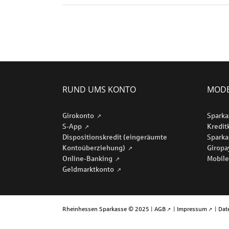
RUND UMS KONTO
MODE
Girokonto
Sparka
S-App
Kredit
Dispositionskredit (eingeräumte
Sparka
Kontoüberziehung)
Girop
Online-Banking
Mobile
Geldmarktkonto
Rheinhessen Sparkasse © 2025 |
AGB
|
Impressum
|
Dat