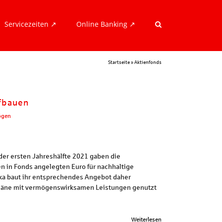
Servicezeiten ↗︎
Online Banking ↗︎
Startseite
»
Aktienfonds
ufbauen
ögen
der ersten Jahreshälfte 2021 gaben die
n in Fonds angelegten Euro für nachhaltige
ka baut ihr entsprechendes Angebot daher
rpläne mit vermögenswirksamen Leistungen genutzt
Weiterlesen