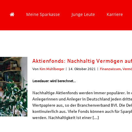
Meine Sparkasse
Junge Leute
Karriere
Aktienfonds: Nachhaltig Vermögen a
Von
Kim Mühlberger
|
14. Oktober 2021
|
Finanzwissen
,
Verm
Lesedauer: wird berechnet...
Nachhaltige Aktienfonds werden immer populärer. In 
Anlegerinnen und Anleger in Deutschland jeden dritte
Wertpapiere aus, so der Branchenverband BVI. Die De
kontinuierlich aus. Viele Fonds können auch für Spa
werden. Nachhaltigkeit ist einer [...]