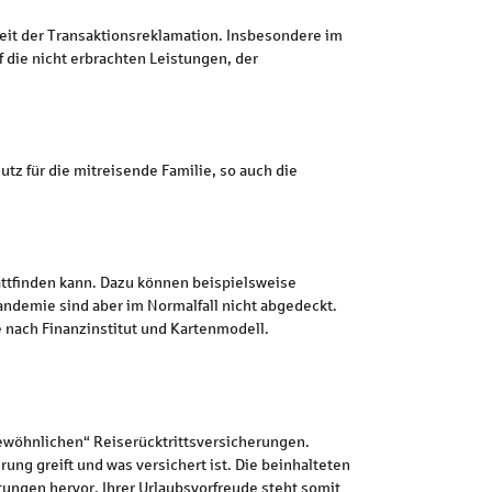
keit der Transaktionsreklamation. Insbesondere im
f die nicht erbrachten Leistungen, der
tz für die mitreisende Familie, so auch die
tattfinden kann. Dazu können beispielsweise
andemie sind aber im Normalfall nicht abgedeckt.
 nach Finanzinstitut und Kartenmodell.
gewöhnlichen“ Reiserücktrittsversicherungen.
ung greift und was versichert ist. Die beinhalteten
ngen hervor. Ihrer Urlaubsvorfreude steht somit