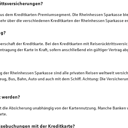
ittsversicherungen?
g aus dem Kreditkarten-Premiumsegment. Die Rheinhessen Sparkasse bie
ehr über die verschiedenen Kreditkarten der Rheinhessen Sparkasse e
ng?
aberschaft der Kreditkarte. Bei den Kreditkarten mit Reiserücktrittsvers
tragung der Karte in Kraft, sofern anschließend ein gültiger Vertrag a
ng der Rheinhessen Sparkasse sind alle privaten Reisen weltweit versi
g, Bus, Bahn, Auto und auch mit dem Schiff. Achtung: Die Versicherun
t werden?
lt die Absicherung unabhängig von der Kartennutzung. Manche Banken ve
rte.
isebuchungen mit der Kreditkarte?