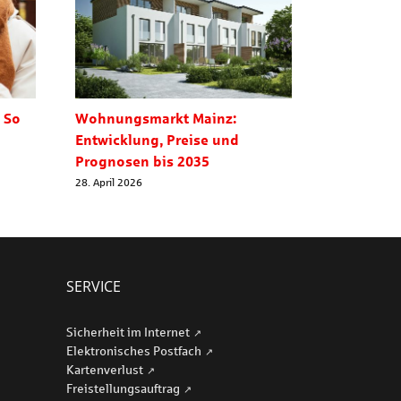
 So
Wohnungsmarkt Mainz:
Ausgezeic
Entwicklung, Preise und
29. Juli 2026
Prognosen bis 2035
28. April 2026
SERVICE
Sicherheit im Internet
Elektronisches Postfach
Kartenverlust
Freistellungsauftrag