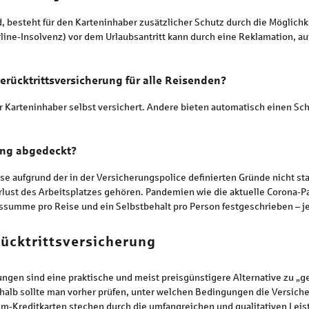
d, besteht für den Karteninhaber zusätzlicher Schutz durch die Möglich
line-Insolvenz) vor dem Urlaubsantritt kann durch eine Reklamation, au
serücktrittsversicherung für alle Reisenden?
 Karteninhaber selbst versichert. Andere bieten automatisch einen Schu
ung abgedeckt?
ise aufgrund der in der Versicherungspolice definierten Gründe nicht s
erlust des Arbeitsplatzes gehören. Pandemien wie die aktuelle Corona-P
ssumme pro Reise und ein Selbstbehalt pro Person festgeschrieben – je
rücktrittsversicherung
ungen sind eine praktische und meist preisgünstigere Alternative zu „
eshalb sollte man vorher prüfen, unter welchen Bedingungen die Versicher
Kreditkarten stechen durch die umfangreichen und qualitativen Leistu