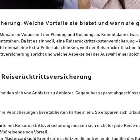
cherung: Welche Vorteile sie bietet und wann sie g
 Monate im Voraus mit der Planung und Buchung an. Kommt dann etwas d
stehen. Da ist es sinnvoll, eine Reiserücktrittskostenversicherung – k
 einmal eine Extra-Police abschließen, weil der Reiserücktritt schon 
ittversicherung spricht und welche Aspekte bei der Auswahl einer solch
 Reiserücktrittsversicherung
cheiden sich von Anbieter zu Anbieter. Gegenüber separat abgeschlosse
ihre Versicherungen bei etablierten Partnern ein. So ersparen sich Url
arte mit Reiserücktrittsversicherung müssen sich nicht für jede Reise n
Vielreisende von Vorteil.
r Mastercard Gold Kreditkarte schützen die mitreisende Familie des Kar