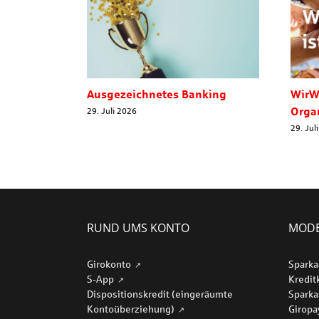
Ausgezeichnetes Banking
WirW
Orga
29. Juli 2026
29. Jul
RUND UMS KONTO
MODE
Girokonto
Sparka
S-App
Kredit
Dispositionskredit (eingeräumte
Sparka
Kontoüberziehung)
Girop