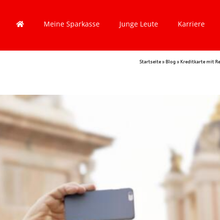
Meine Sparkasse
Junge Leute
Karriere
Startseite
»
Blog
»
Kreditkarte mit Re