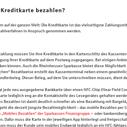
 Kreditkarte bezahlen?
n auf der ganzen Welt: Die Kreditkarte ist das vielseitigste Zahlungsm
ezahlverfahren in Anspruch genommen werden.
ezahlung müssen Sie Ihre Kreditkarte in den Kartenschlitz des Kassenter
ragung Ihrer Kreditkarte auf dem Postweg zugegangen. Bei einigen Anb
rken können. Auch die Rheinhessen Sparkasse bietet diese Möglichkeit 
sischen“ Bezahlweise erstellt das Kassenterminal neben einem gewöhn
ändlerbeleg. Dieser Beleg, auf dem Sie unterschreiben müssen, dient d
gt jede neu ausgegebene Bankkarte über einen NFC-Chip (Near Field Co
arte lediglich eng an die Kontaktstelle des Lesegerätes gehalten werde
s Bezahlen ist damit deutlich schneller als eine Bezahlung mit Bargeld,
r geht die derzeit jüngste Bezahlmöglichkeit – das mobile Bezahlen pe
 „Mobiles Bezahlen“ der Sparkassen Finanzgruppe
oder bankenüberg
n. Dafür muss die Karte in der jeweiligen App hinterlegt und freigescha
essen muss der Kunde sein mobiles Endgerät lediglich an ein NFC-fähig