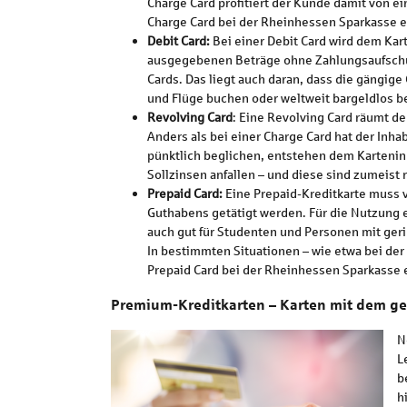
Charge Card profitiert der Kunde damit von ei
Charge Card bei der Rheinhessen Sparkasse e
Debit Card:
Bei einer Debit Card wird dem Kar
ausgegebenen Beträge ohne Zahlungsaufschub 
Cards. Das liegt auch daran, dass die gängige
und Flüge buchen oder weltweit bargeldlos be
Revolving Card
: Eine Revolving Card räumt d
Anders als bei einer Charge Card hat der I
pünktlich beglichen, entstehen dem Kartenin
Sollzinsen anfallen – und diese sind zumeist r
Prepaid Card:
Eine Prepaid-Kreditkarte muss
Guthabens getätigt werden. Für die Nutzung e
auch gut für Studenten und Personen mit ger
In bestimmten Situationen – wie etwa bei der
Prepaid Card bei der Rheinhessen Sparkasse 
Premium-Kreditkarten
–
Karten mit dem ge
N
L
b
h