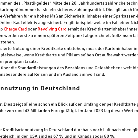
kommen des „Plastikgeldes“ Mitte des 20. Jahrhunderts zahlreiche tec
rtenprüfnummer ist sie ein sicheres Zahlungsmittel. Dies gilt auch für
e-Verfahren für ein hohes Maß an Sicherheit. Inhaber einer Sparkassen
nline-Kauf effektiv abgesichert. Er gilt beispielsweise im Fall einer N
yp
Charge Card
oder
Revolving Card
erhält der Kreditkarteninhaber inne
en werden erst zu einem späteren Zeitpunkt abgerechnet. Sollzinsen fa
stehen.
risierte Nutzung einer Kreditkarte entstehen, muss der Karteninhaber i
ispielsweise, wenn Kreditkarte und PIN am selben Ort aufbewahrt werden
en prompten Ersatz.
über die Standardleistungen des Bezahlens und Geldabhebens weit hina
insbesondere auf Reisen und im Ausland sinnvoll sind.
ennutzung in Deutschland
. Dies zeigt alleine schon ein Blick auf den Umfang der per Kreditkart
e von rund 43 Milliarden Euro getätigt. Im Jahr 2023 lag dieser Wert mi
 der Kreditkartennutzung in Deutschland durchaus noch Luft nach oben gib
rgleich: in den USA sind es 67 % und in Kanada sogar 80 %.