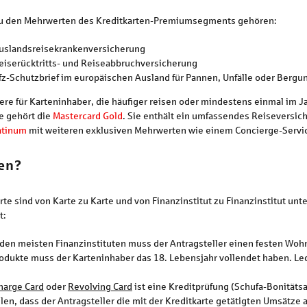
u den Mehrwerten des Kreditkarten-Premiumsegments gehören:
uslands­reisekranken­versicherung
eise­rücktritts- und Reise­abbruch­versicherung
fz-Schutz­brief im europäischen Ausland für Pannen, Unfälle oder Bergu
re für Karteninhaber, die häufiger reisen oder mindestens einmal im 
e gehört die
Mastercard Gold
. Sie enthält ein umfassendes Reiseversic
atinum
mit weiteren exklusiven Mehrwerten wie einem Concierge-Servic
en?
te sind von Karte zu Karte und von Finanzinstitut zu Finanzinstitut unt
t:
i den meisten Finanzinstituten muss der Antragsteller einen festen Wo
rodukte muss der Karteninhaber das 18. Lebensjahr vollendet haben. Le
harge Card
oder
Revolving Card
ist eine Kreditprüfung (Schufa-Bonität
llen, dass der Antragsteller die mit der Kreditkarte getätigten Umsätze