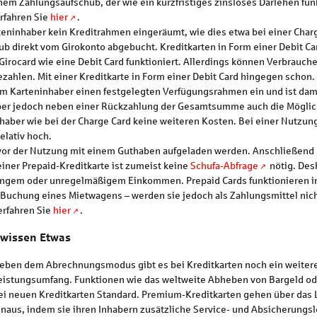
nem Zahlungsaufschub, der wie ein kurzfristiges zinsloses Darlehen fun
rfahren Sie
hier
.
teninhaber kein Kreditrahmen eingeräumt, wie dies etwa bei einer Charge
direkt vom Girokonto abgebucht. Kreditkarten in Form einer Debit Card
 Girocard wie eine Debit Card funktioniert. Allerdings können Verbrauche
zahlen. Mit einer Kreditkarte in Form einer Debit Card hingegen schon.
em Karteninhaber einen festgelegten Verfügungsrahmen ein und ist damit
nhaber jedoch neben einer Rückzahlung der Gesamtsumme auch die Mögl
haber wie bei der Charge Card keine weiteren Kosten. Bei einer Nutzu
elativ hoch.
 vor der Nutzung mit einem Guthaben aufgeladen werden. Anschließend
iner Prepaid-Kreditkarte ist zumeist keine
Schufa-Abfrage
nötig. Des
ingem oder unregelmäßigem Einkommen. Prepaid Cards funktionieren in
 Buchung eines Mietwagens – werden sie jedoch als Zahlungsmittel nicht
erfahren Sie
hier
.
wissen Etwas
eben dem Abrechnungsmodus gibt es bei Kreditkarten noch ein weiter
eistungsumfang. Funktionen wie das weltweite Abheben von Bargeld ode
ei neuen Kreditkarten Standard. Premium-Kreditkarten gehen über das
inaus, indem sie ihren Inhabern zusätzliche Service- und Absicherungs