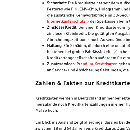
Sicherheit
: Die Kreditkarte hat seit dem Auf
Features wie PIN, EMV-Chip, Hologramm und Ka
die zusätzliche Kennwortabfrage im 3D-Secur
Internetkäuferschutz
der Sparkassen beim O
Zinsloser Kredit
: Bei einer Kreditkarte vom T
zinslosen Kleinkredit. Die getätigten Ausgab
Abrechnungszeitraums noch Außenstände be
Haftung
: Für Schäden, die durch eine unauto
bestehen bei grober Fahrlässigkeit – also be
Kreditkartengesellschaften außerdem für ein
Zusatzservices
:
Premium-Kreditkarten
gehen 
an Service- und Absicherungsleistungen, die 
Zahlen & Fakten zur Kreditkart
Kreditkarten werden in Deutschland immer beliebter
hierzulande noch Kreditkartenzahlungen in einer Höh
Mal so hoch.
Ein Blick ins Ausland zeigt allerdings, dass es bei
zwischen 18 und 64 Jahren eine Kreditkarte. Zum Ve