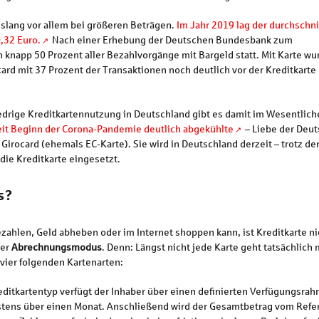
islang vor allem bei größeren Beträgen.
Im Jahr 2019 lag der durchschni
,32 Euro.
Nach einer Erhebung der Deutschen Bundesbank zum
knapp 50 Prozent aller Bezahlvorgänge mit Bargeld statt. Mit Karte wu
card mit 37 Prozent der Transaktionen noch deutlich vor der Kreditkarte 
niedrige Kreditkartennutzung in Deutschland gibt es damit im Wesentlic
it Beginn der Corona-Pandemie deutlich abgekühlte
– Liebe der Deu
irocard (ehemals EC-Karte). Sie wird in Deutschland derzeit – trotz der
 die Kreditkarte eingesetzt.
s?
ahlen, Geld abheben oder im Internet shoppen kann, ist Kreditkarte nic
der
Abrechnungsmodus
. Denn: Längst nicht jede Karte geht tatsächlic
vier folgenden Kartenarten:
editkartentyp verfügt der Inhaber über einen definierten Verfügungsra
ens über einen Monat. Anschließend wird der Gesamtbetrag vom Refer