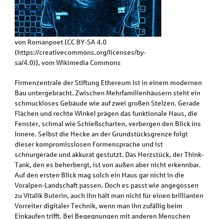
von Romanpoet [CC BY-SA 4.0
(https://creativecommons.org/licenses/by-
sa/4.0)], vom Wikimedia Commons
Firmenzentrale der Stiftung Ethereum ist in einem modernen
Bau untergebracht. Zwischen Mehrfamilienhäusern steht ein
schmuckloses Gebäude wie auf zwei großen Stelzen. Gerade
Flächen und rechte Winkel prägen das funktionale Haus, die
Fenster, schmal wie Schießscharten, verbergen den Blick ins
Innere. Selbst die Hecke an der Grundstücksgrenze folgt
dieser kompromisslosen Formensprache und ist
schnurgerade und akkurat gestutzt. Das Herzstück, der Think-
Tank, den es beherbergt, ist von außen aber nicht erkennbar.
Auf den ersten Blick mag solch ein Haus gar nicht in die
Voralpen-Landschaft passen. Doch es passt wie angegossen
zu Vitalik Buterin, auch ihn hält man nicht für einen brillianten
Vorreiter digitaler Technik, wenn man ihn zufällig beim
Einkaufen trifft. Bei Begegnungen mit anderen Menschen