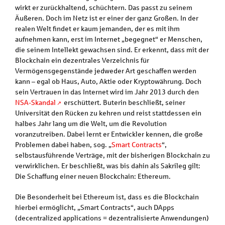
wirkt er zurückhaltend, schüchtern. Das passt zu seinem
Äußeren. Doch im Netz ist er einer der ganz Großen. In der
realen Welt findet er kaum jemanden, der es mit ihm
aufnehmen kann, erst im Internet „begegnet“ er Menschen,
die seinem Intellekt gewachsen sind. Er erkennt, dass mit der
Blockchain ein dezentrales Verzeichnis für
Vermögensgegenstände jedweder Art geschaffen werden
kann – egal ob Haus, Auto, Aktie oder Kryptowährung. Doch
sein Vertrauen in das Internet wird im Jahr 2013 durch den
NSA-Skandal
erschüttert. Buterin beschließt, seiner
Universität den Rücken zu kehren und reist stattdessen ein
halbes Jahr lang um die Welt, um die Revolution
voranzutreiben. Dabei lernt er Entwickler kennen, die große
Problemen dabei haben, sog. „
Smart Contracts
“,
selbstausführende Verträge, mit der bisherigen Blockchain zu
verwirklichen. Er beschließt, was bis dahin als Sakrileg gilt:
Die Schaffung einer neuen Blockchain: Ethereum.
Die Besonderheit bei Ethereum ist, dass es die Blockchain
hierbei ermöglicht, „Smart Contracts“, auch DApps
(decentralized applications = dezentralisierte Anwendungen)