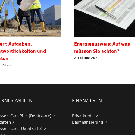
err: Aufgaben,
Energieausweis: Auf was
ntwortlichkeiten und
müssen Sie achten?
hten
2. Februar 2026
il 2026
RNES ZAHLEN
FINANZIEREN
ssen-Card Plus (Debitkarte)
Privatkredit
karten
Baufinanzierung
ssen-Card (Debitkarte)
ay