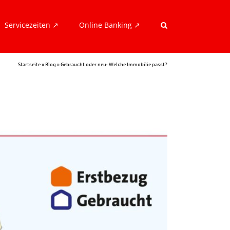
Servicezeiten ↗︎
Online Banking ↗︎
Startseite
»
Blog
»
Gebraucht oder neu: Welche Immobilie passt?