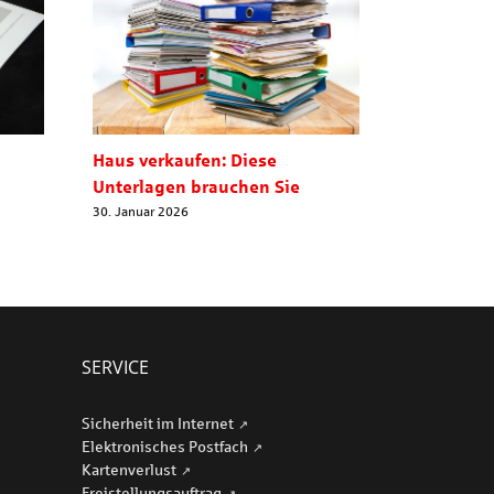
Haus verkaufen: Diese
Wohnungs
Unterlagen brauchen Sie
Entwicklu
Prognosen
30. Januar 2026
28. April 2026
SERVICE
Sicherheit im Internet
Elektronisches Postfach
Kartenverlust
Freistellungsauftrag