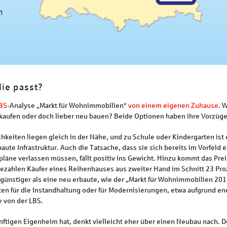
ie passt?
BS
-Analyse „Markt für Wohnimmobilien“
von einem eigenen Zuhause
. 
 kaufen oder doch lieber neu bauen? Beide Optionen haben ihre Vorzüge
keiten liegen gleich in der Nähe, und zu Schule oder Kindergarten ist es
ute Infrastruktur. Auch die Tatsache, dass sie sich bereits im Vorfel
läne verlassen müssen, fällt positiv ins Gewicht. Hinzu kommt das Pr
bezahlen Käufer eines Reihenhauses aus zweiter Hand im Schnitt 23 P
ünstiger als eine neu erbaute, wie der „Markt für Wohnimmobilien 2017
sten für die Instandhaltung oder für Modernisierungen, etwa aufgrund 
e von der LBS.
ftigen Eigenheim hat, denkt vielleicht eher über einen Neubau nach. D