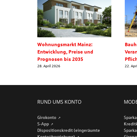
Wohnungsmarkt Mainz:
Bauh
Entwicklung, Preise und
Vera
Prognosen bis 2035
Pflic
28. April 2026
22. Apr
RUND UMS KONTO
MODE
Girokonto
Sparka
S-App
Kredit
Dispositionskredit (eingeräumte
Sparka
Kontoüberziehung)
Girop