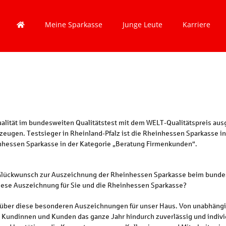
Meine Sparkasse
Junge Leute
Karriere
g
alität im bundesweiten Qualitätstest mit dem WELT-Qualitätspreis ausg
gen. Testsieger in Rheinland-Pfalz ist die Rheinhessen Sparkasse in 
einhessen Sparkasse in der Kategorie „Beratung Firmenkunden“.
 Glückwunsch zur Auszeichnung der Rheinhessen Sparkasse beim bund
 diese Auszeichnung für Sie und die Rheinhessen Sparkasse?
hr über diese besonderen Auszeichnungen für unser Haus. Von unabhängi
en Kundinnen und Kunden das ganze Jahr hindurch zuverlässig und indivi