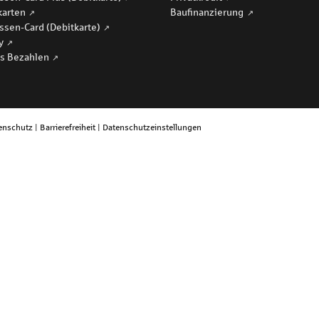
karten
Baufinanzierung
ssen-Card (Debitkarte)
ay
s Bezahlen
enschutz
|
Barrierefreiheit
|
Datenschutzeinstellungen