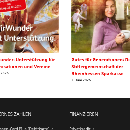
under: Unterstützung für
Gutes für Generationen: D
nisationen und Vereine
Stiftergemeinschaft der
Rheinhessen Sparkasse
i 2026
2. Juni 2026
RNES ZAHLEN
FINANZIEREN
ssen-Card Plus (Debitkarte)
Privatkredit