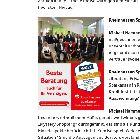
abrufen können. Diese Preise würdigen den Einsatz
höchstem Niveau.“
Rheinhessen Sp
Michael Hamme
maßgeschneidert
unserer Kundinn
enge und dauerh
vertrauensvolle
Rheinhessen Sp
„Beratung Priva
Sparkassen in R
Kreditinstitute 
Auszeichnung?
Michael Hamme
besonders erfreulichem Maße, gerade weil wir uns 
„Mystery Shopping“ durchgeführt, das sind als Kund
Einzelaspekte berücksichtigt. Zum Beispiel: Welche 
Situation? Sind die Aussagen des Beraters verständ