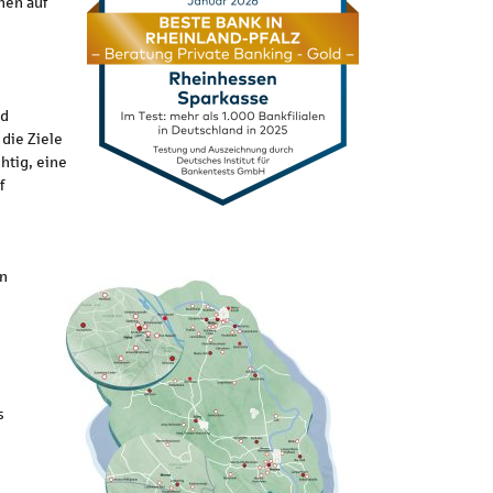
nen auf
nd
die Ziele
htig, eine
f
en
s