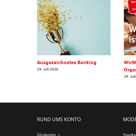
Ausgezeichnetes Banking
WirW
Orga
29. Juli 2026
29. Jul
RUND UMS KONTO
MODE
Girokonto
Sparka