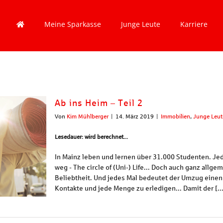
Meine Sparkasse
Junge Leute
Karriere
Ab ins Heim – Teil 2
Von
Kim Mühlberger
|
14. März 2019
|
Immobilien
,
Junge Leut
Lesedauer: wird berechnet...
In Mainz leben und lernen über 31.000 Studenten. J
weg - The circle of (Uni-) Life... Doch auch ganz allg
Beliebtheit. Und jedes Mal bedeutet der Umzug eine
Kontakte und jede Menge zu erledigen... Damit der [...