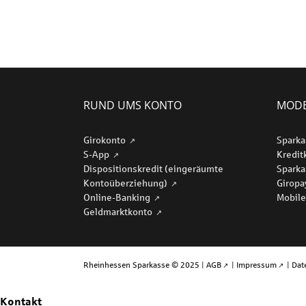
RUND UMS KONTO
MODE
Girokonto
Sparka
S-App
Kredit
Dispositionskredit (eingeräumte
Sparka
Kontoüberziehung)
Girop
Online-Banking
Mobile
Geldmarktkonto
Rheinhessen Sparkasse © 2025 |
AGB
|
Impressum
|
Dat
Kontakt