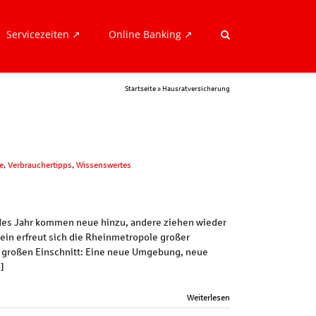
Servicezeiten ↗︎
Online Banking ↗︎
Startseite
»
Hausratversicherung
e
,
Verbrauchertipps
,
Wissenswertes
edes Jahr kommen neue hinzu, andere ziehen wieder
emein erfreut sich die Rheinmetropole großer
n großen Einschnitt: Eine neue Umgebung, neue
]
Weiterlesen