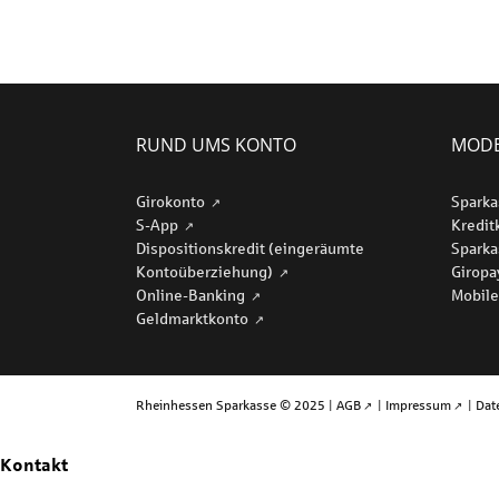
RUND UMS KONTO
MODE
Girokonto
Sparka
S-App
Kredit
Dispositionskredit (eingeräumte
Sparka
Kontoüberziehung)
Girop
Online-Banking
Mobile
Geldmarktkonto
Rheinhessen Sparkasse © 2025 |
AGB
|
Impressum
|
Dat
Kontakt