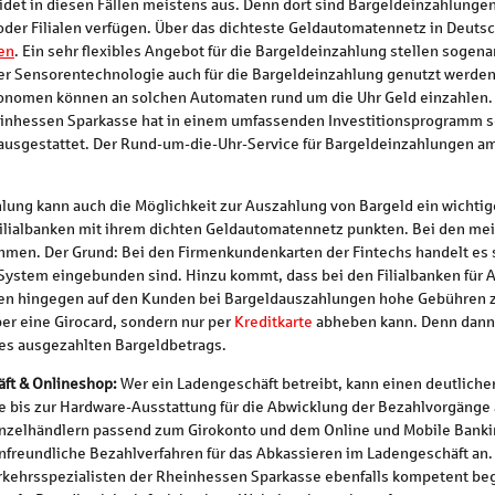
idet in diesen Fällen meistens aus. Denn dort sind Bargeldeinzahlungen
der Filialen verfügen. Über das dichteste Geldautomatennetz in Deut
en
. Ein sehr flexibles Angebot für die Bargeldeinzahlung stellen sogen
ter Sensorentechnologie auch für die Bargeldeinzahlung genutzt werd
nomen können an solchen Automaten rund um die Uhr Geld einzahlen.
heinhessen Sparkasse hat in einem umfassenden Investitionsprogramm sei
ausgestattet. Der Rund-um-die-Uhr-Service für Bargeldeinzahlungen a
ung kann auch die Möglichkeit zur Auszahlung von Bargeld ein wichtige
Filialbanken mit ihrem dichten Geldautomatennetz punkten. Bei den m
hmen. Der Grund: Bei den Firmenkundenkarten der Fintechs handelt es 
h-System eingebunden sind. Hinzu kommt, dass bei den Filialbanken für 
nnen hingegen auf den Kunden bei Bargeldauszahlungen hohe Gebühren 
er eine Girocard, sondern nur per
Kreditkarte
abheben kann. Denn dann s
des ausgezahlten Bargeldbetrags.
ft & Onlineshop:
Wer ein Ladengeschäft betreibt, kann einen deutlichen
e bis zur Hardware-Ausstattung für die Abwicklung der Bezahlvorgäng
inzelhändlern passend zum Girokonto und dem Online und Mobile Banki
reundliche Bezahlverfahren für das Abkassieren im Ladengeschäft an. 
ehrsspezialisten der Rheinhessen Sparkasse ebenfalls kompetent begl