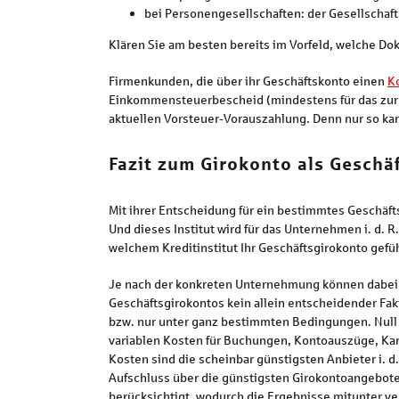
bei Personengesellschaften: der Gesellschaft
Klären Sie am besten bereits im Vorfeld, welche Dok
Firmenkunden, die über ihr Geschäftskonto einen
K
Einkommensteuerbescheid (mindestens für das zurü
aktuellen Vorsteuer-Vorauszahlung. Denn nur so kann
Fazit zum Girokonto als Geschä
Mit ihrer Entscheidung für ein bestimmtes Geschäft
Und dieses Institut wird für das Unternehmen i. d. 
welchem Kreditinstitut Ihr Geschäftsgirokonto gefüh
Je nach der konkreten Unternehmung können dabei u
Geschäftsgirokontos kein allein entscheidender Fak
bzw. nur unter ganz bestimmten Bedingungen. Null 
variablen Kosten für Buchungen, Kontoauszüge, Kart
Kosten sind die scheinbar günstigsten Anbieter i.
Aufschluss über die günstigsten Girokontoangebote 
berücksichtigt, wodurch die Ergebnisse mitunter ve