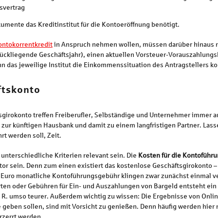
svertrag
umente das Kreditinstitut für die Kontoeröffnung benötigt.
ontokorrentkredit
in Anspruch nehmen wollen, müssen darüber hinaus 
ckliegende Geschäftsjahr), einen aktuellen Vorsteuer-Vorauszahlungs
 das jeweilige Institut die Einkommenssituation des Antragstellers kor
ftskonto
sgirokonto treffen Freiberufler, Selbständige und Unternehmer immer au
R. zur künftigen Hausbank und damit zu einem langfristigen Partner. Lass
rt werden soll, Zeit.
nterschiedliche Kriterien relevant sein. Die
Kosten für die Kontoführ
tor sein. Denn zum einen existiert das kostenlose Geschäftsgirokonto 
Euro monatliche Kontoführungsgebühr klingen zwar zunächst einmal ve
en oder Gebühren für Ein- und Auszahlungen von Bargeld entsteht ein 
 d. R. umso teurer. Außerdem wichtig zu wissen: Die Ergebnisse von On
geben sollen, sind mit Vorsicht zu genießen. Denn häufig werden hier 
rzerrt werden.