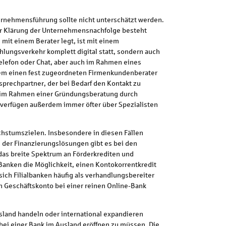
ernehmensführung sollte nicht unterschätzt werden.
der Klärung der Unternehmensnachfolge besteht
mit einem Berater legt, ist mit einem
ahlungsverkehr komplett digital statt, sondern auch
Telefon oder Chat, aber auch im Rahmen eines
dem einen fest zugeordneten Firmenkundenberater
nsprechpartner, der bei Bedarf den Kontakt zu
s im Rahmen einer Gründungsberatung durch
– verfügen außerdem immer öfter über Spezialisten
hstumszielen. Insbesondere in diesen Fällen
der Finanzierungslösungen gibt es bei den
das breite Spektrum an Förderkrediten und
 Banken die Möglichkeit, einen Kontokorrentkredit
ich Filialbanken häufig als verhandlungsbereiter
n Geschäftskonto bei einer reinen Online-Bank
sland handeln oder international expandieren
bei einer Bank im Ausland eröffnen zu müssen. Die