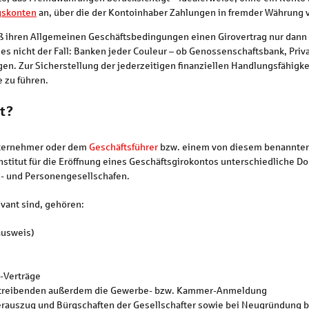
skonten
an, über die der Kontoinhaber Zahlungen in fremder Währung 
 ihren Allgemeinen Geschäftsbedingungen einen Girovertrag nur dann 
dies nicht der Fall: Banken jeder Couleur – ob Genossenschaftsbank, Pri
en. Zur Sicherstellung der jederzeitigen finanziellen Handlungsfähigke
e zu führen.
t?
nternehmer oder dem
Geschäftsführer
bzw. einem von diesem benannten 
titut für die Eröffnung eines Geschäftsgirokontos unterschiedliche Dok
al- und Personengesellschafen.
vant sind, gehören:
ausweis)
-Verträge
rbetreibenden außerdem die Gewerbe- bzw. Kammer-Anmeldung
sterauszug und Bürgschaften der Gesellschafter sowie bei Neugründung