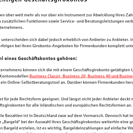
n über weit mehr als nur über ein Instrument zur Abwicklung ihres Za
n zusätzlichen Funktionen sowie Service- und Beratungsleistungen verb
Unternehmens.
 unterscheiden sich dabei jedoch erheblich von Anbieter zu Anbieter. I
verfolgen bei ihren Girokonto-Angeboten für Firmenkunden komplett unt
ahl eines Geschäftskontos gehören
:
ternehmens können sich die mit einem Geschäftsgirokonto getätigten 
r Kontomodellen
Business Classic, Business 20, Business 40 und Busine
 ein Online-Selbstberatungstool an. Darüber können Firmenkunden hera
ist für jede Rechtsform geeignet. Und längst nicht jeder Anbieter deck
ftsgirokonten für alle inländischen und europäischen Rechtsformen an.
le Bezahlen ist in Deutschland zwar auf dem Vormarsch. Dennoch hat 
r „Bargeld“ bei der Auswahl ihres Geschäftsgirokontos weiterhin eine 
 Bargeld erzielen, ist es wichtig, Bargeldeinzahlungen auf einfache W