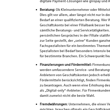
digitale Payment-Lösungen wie giropay und Ap
Beratung:
Ob Kleinunternehmer oder Mittelst
Dies gilt vor allem, aber längst nicht nur i
Bedarf an einer qualifizierten Beratung. Wer
Geschäftskonto bei einer Filialbank besser be
sämtliche Beratungs- und Servicetätigkeiten.
persönlichen Gespräches in der Filiale sta
zur Seite gestellt, der „seine“ Kunden ganzhei
Fachspezialisten für ein bestimmtes Themen
Spezialisten bei Bedarf besonders intensiv 
für bestimmte Branchen. Ein Schwerpunkt lieg
Finanzierungen und Fördermittel:
Firmenkund
werden umfassendere Service- und Beratungs
Anbietern von Geschäftskonten jedoch erhebl
Fördermitteln berücksichtigt, finden Firmenk
zu beantragen. Auch wenn eine Erhöhung des K
als „Digital-only“-Anbieter. Für Firmenkunde
damit zumeist nicht die beste Wahl.
Fremdwährungen
: Unternehmen, die einen V
möchten, brauchen oftmals ein Geschäftskont