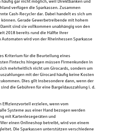
 häufig gar nicht möglich, weil Direktbanken und
schland verfügen die Sparkassen. Zusammen
annte Cash-Recycler dar. Dabei handelt es sich um
en können. Gerade Gewerbetreibende mit hohem
 Damit sind sie vollkommen unabhängig von den
t 2018 bereits rund die Hälfte ihrer
m Automaten wird von der Rheinhessen Sparkasse
s Kriterium für die Beurteilung eines
eisten Fintechs hingegen müssen Firmenkunden in
sich mehrheitlich nicht um Girocards, sondern um
Auszahlungen mit der Girocard häufig keine Kosten
zukommen. Dies gilt insbesondere dann, wenn der
ind die Gebühren für eine Bargeldauszahlung i. d.
 Effizienzvorteil erzielen, wenn vom
e alle Systeme aus einer Hand bezogen werden
ng mit Kartenlesegeräten und
Wer einen Onlineshop betreibt, wird von einem
eitet. Die Sparkassen unterstützen verschiedene