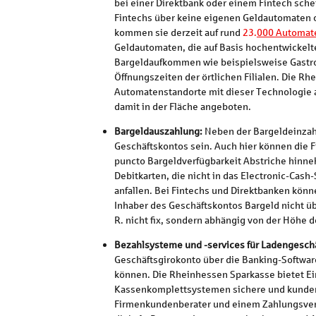
bei einer Direktbank oder einem Fintech sche
Fintechs über keine eigenen Geldautomaten o
kommen sie derzeit auf rund
23.
000 Automat
Geldautomaten, die auf Basis hochentwickel
Bargeldaufkommen wie beispielsweise Gastro
Öffnungszeiten der örtlichen Filialen. Die R
Automatenstandorte mit dieser Technologie 
damit in der Fläche angeboten.
Bargeldauszahlung:
Neben der Bargeldeinzahl
Geschäftskontos sein. Auch hier können die 
puncto Bargeldverfügbarkeit Abstriche hinne
Debitkarten, die nicht in das Electronic-Cas
anfallen. Bei Fintechs und Direktbanken kö
Inhaber des Geschäftskontos Bargeld nicht üb
R. nicht fix, sondern abhängig von der Höhe 
Bezahlsysteme und -services für Ladengeschä
Geschäftsgirokonto über die Banking-Softwar
können. Die Rheinhessen Sparkasse bietet E
Kassenkomplettsystemen sichere und kundenf
Firmenkundenberater und einem Zahlungsverk