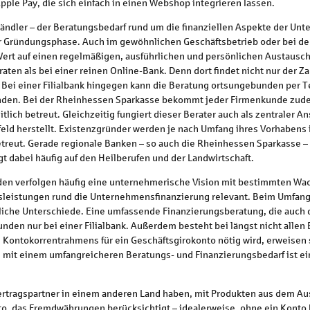
ple Pay, die sich einfach in einen Webshop integrieren lassen.
ändler – der Beratungsbedarf rund um die finanziellen Aspekte der Unt
n der Gründungsphase. Auch im gewöhnlichen Geschäftsbetrieb oder bei 
 Wert auf einen regelmäßigen, ausführlichen und persönlichen Austausch 
raten als bei einer reinen Online-Bank. Denn dort findet nicht nur der Z
 Bei einer Filialbank hingegen kann die Beratung ortsungebunden per 
ttfinden. Bei der Rheinhessen Sparkasse bekommt jeder Firmenkunde zu
tlich betreut. Gleichzeitig fungiert dieser Berater auch als zentraler A
feld herstellt. Existenzgründer werden je nach Umfang ihres Vorhaben
betreut. Gerade regionale Banken – so auch die Rheinhessen Sparkasse 
t dabei häufig auf den Heilberufen und der Landwirtschaft.
en verfolgen häufig eine unternehmerische Vision mit bestimmten Wac
leistungen rund die Unternehmensfinanzierung relevant. Beim Umfang 
iche Unterschiede. Eine umfassende Finanzierungsberatung, die auch 
unden nur bei einer Filialbank. Außerdem besteht bei längst nicht allen
ontokorrentrahmens für ein Geschäftsgirokonto nötig wird, erweisen s
n mit einem umfangreicheren Beratungs- und Finanzierungsbedarf ist ei
ertragspartner in einem anderen Land haben, mit Produkten aus dem Au
o, das Fremdwährungen berücksichtigt – idealerweise, ohne ein Konto 