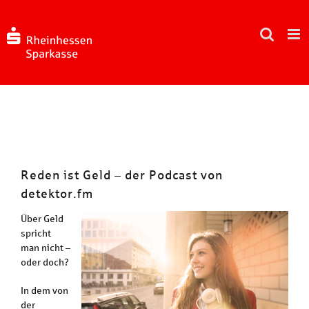
Zum
Inhalt
springen
Reden ist Geld – der Podcast von
detektor.fm
Über Geld
spricht
man nicht –
oder doch?
In dem von
der