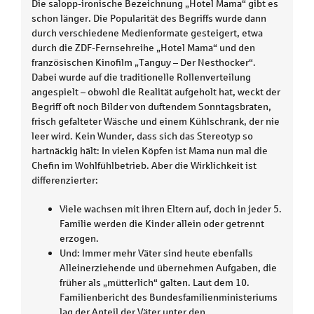
Die salopp-ironische Bezeichnung „Hotel Mama“ gibt es
schon länger. Die Popularität des Begriffs wurde dann
durch verschiedene Medienformate gesteigert, etwa
durch die ZDF-Fernsehreihe „Hotel Mama“ und den
französischen Kinofilm „Tanguy – Der Nesthocker“.
Dabei wurde auf die traditionelle Rollenverteilung
angespielt – obwohl die Realität aufgeholt hat, weckt der
Begriff oft noch Bilder von duftendem Sonntagsbraten,
frisch gefalteter Wäsche und einem Kühlschrank, der nie
leer wird. Kein Wunder, dass sich das Stereotyp so
hartnäckig hält: In vielen Köpfen ist Mama nun mal die
Chefin im Wohlfühlbetrieb. Aber die Wirklichkeit ist
differenzierter:
Viele wachsen mit ihren Eltern auf, doch in jeder 5.
Familie werden die Kinder allein oder getrennt
erzogen.
Und: Immer mehr Väter sind heute ebenfalls
Alleinerziehende und übernehmen Aufgaben, die
früher als „mütterlich“ galten. Laut dem 10.
Familienbericht des Bundesfamilienministeriums
lag der Anteil der Väter unter den